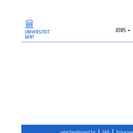
Sorry, deze publicatie is niet langer beschi
JOBS
selecties@ugent.be
FAQ
Privacyv