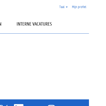
Taal
Mijn profiel
N
INTERNE VACATURES
O
O
O