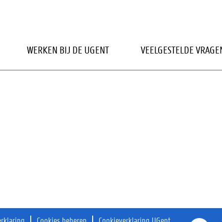
kbaar.
WERKEN BIJ DE UGENT
VEELGESTELDE VRAGE
erklaring
Cookies beheren
Cookieverklaring UGent
O