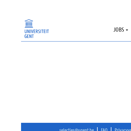
Sorry, deze publicatie is niet langer beschi
JOBS
selecties@ugent.be
FAQ
Privacyv