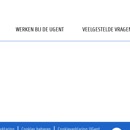
kbaar.
WERKEN BIJ DE UGENT
VEELGESTELDE VRAGE
erklaring
Cookies beheren
Cookieverklaring UGent
O