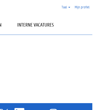
Taal
Mijn profiel
N
INTERNE VACATURES
O
O
O