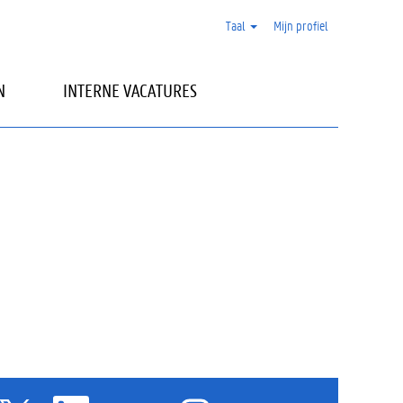
Taal
Mijn profiel
N
INTERNE VACATURES
O
O
O