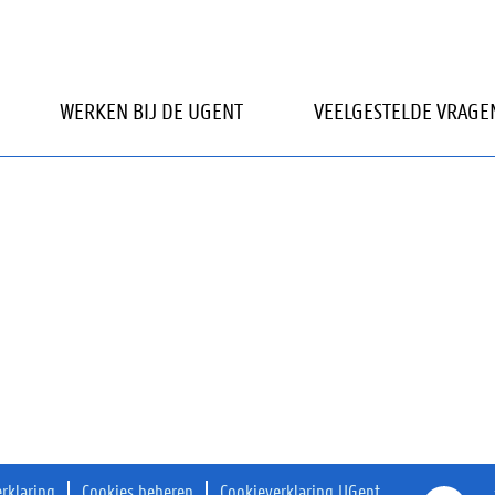
kbaar.
WERKEN BIJ DE UGENT
VEELGESTELDE VRAGE
erklaring
Cookies beheren
Cookieverklaring UGent
O