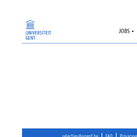
Sorry, deze publicatie is niet langer beschi
JOBS
selecties@ugent.be
FAQ
Privacyv