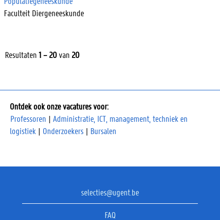
Populatiegeneeskunde
Faculteit Diergeneeskunde
Resultaten
1 – 20
van
20
Ontdek ook onze vacatures voor:
Professoren
|
Administratie, ICT, management, techniek en
logistiek
|
Onderzoekers
|
Bursalen
selecties@ugent.be
FAQ