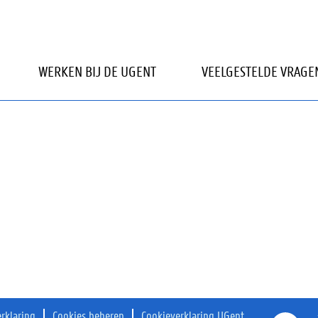
kbaar.
WERKEN BIJ DE UGENT
VEELGESTELDE VRAGE
erklaring
Cookies beheren
Cookieverklaring UGent
O