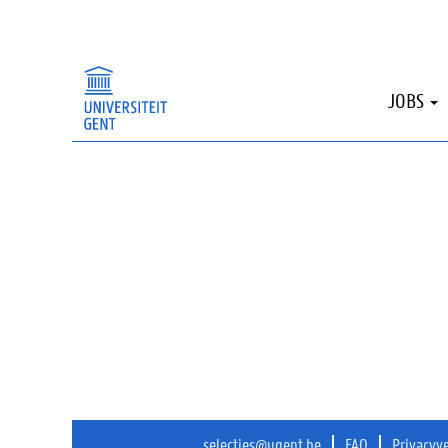
Sorry, deze publicatie is niet langer beschi
JOBS
selecties@ugent.be
FAQ
Privacyv