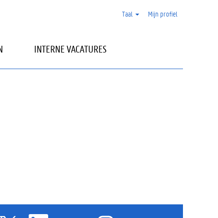
Taal
Mijn profiel
N
INTERNE VACATURES
O
O
O